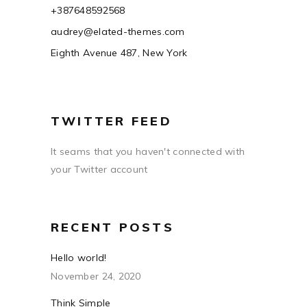
+387648592568
audrey@elated-themes.com
Eighth Avenue 487, New York
TWITTER FEED
It seams that you haven't connected with
your Twitter account
RECENT POSTS
Hello world!
November 24, 2020
Think Simple