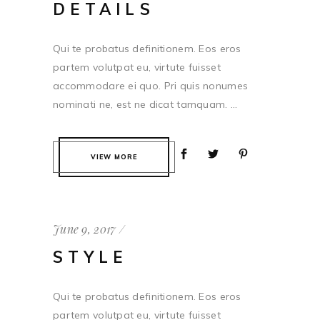
DETAILS
Qui te probatus definitionem. Eos eros
partem volutpat eu, virtute fuisset
accommodare ei quo. Pri quis nonumes
nominati ne, est ne dicat tamquam. ...
VIEW MORE
June 9, 2017
STYLE
Qui te probatus definitionem. Eos eros
partem volutpat eu, virtute fuisset