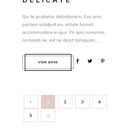
DELICATE
Qui te probatus definitionem. Eos eros
partem volutpat eu, virtute fuisset
accommodare ei quo. Pri quis nonumes
nominati ne, est ne dicat tamquam. ...
VIEW MORE
1
2
3
4
5