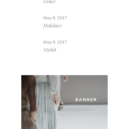
Grace
May 8, 2017
Holidays
May 9, 2017
Stylist