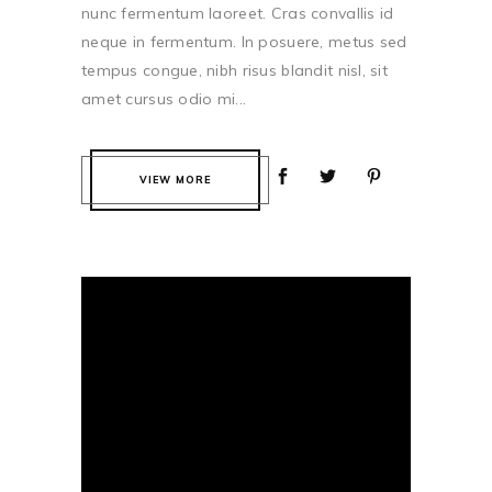
nunc fermentum laoreet. Cras convallis id
neque in fermentum. In posuere, metus sed
tempus congue, nibh risus blandit nisl, sit
amet cursus odio mi...
VIEW MORE