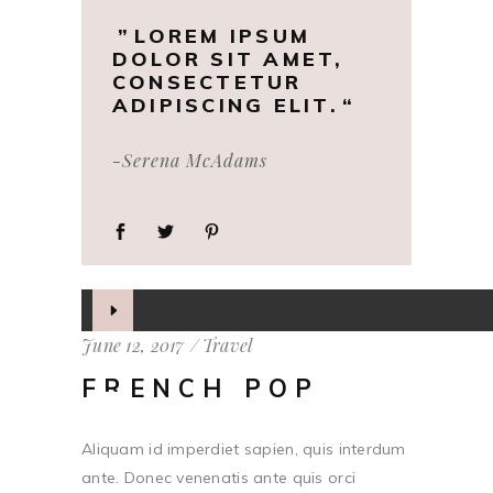
LOREM IPSUM
DOLOR SIT AMET,
CONSECTETUR
ADIPISCING ELIT.
-Serena McAdams
Audio
Player
June 12, 2017
Travel
FRENCH POP
Aliquam id imperdiet sapien, quis interdum
ante. Donec venenatis ante quis orci