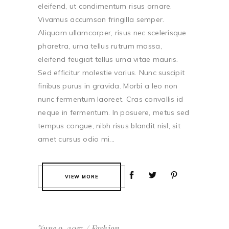
eleifend, ut condimentum risus ornare.
Vivamus accumsan fringilla semper.
Aliquam ullamcorper, risus nec scelerisque
pharetra, urna tellus rutrum massa,
eleifend feugiat tellus urna vitae mauris.
Sed efficitur molestie varius. Nunc suscipit
finibus purus in gravida. Morbi a leo non
nunc fermentum laoreet. Cras convallis id
neque in fermentum. In posuere, metus sed
tempus congue, nibh risus blandit nisl, sit
amet cursus odio mi...
VIEW MORE
June 9, 2017
Fashion