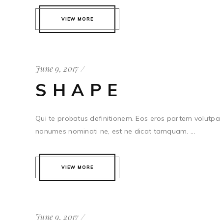
VIEW MORE
June 9, 2017
SHAPE
Qui te probatus definitionem. Eos eros partem volutpat
nonumes nominati ne, est ne dicat tamquam. ...
VIEW MORE
June 9, 2017