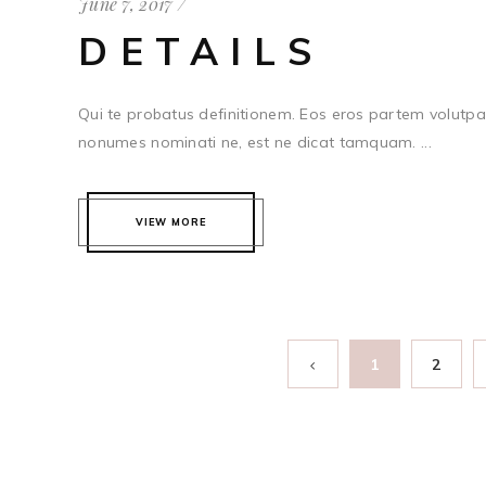
June 7, 2017
DETAILS
Qui te probatus definitionem. Eos eros partem volutpat
nonumes nominati ne, est ne dicat tamquam. ...
VIEW MORE
1
2