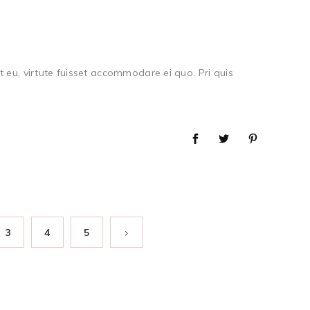
 eu, virtute fuisset accommodare ei quo. Pri quis
3
4
5