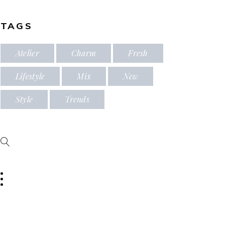
TAGS
Atelier
Charm
Fresh
Lifestyle
Mix
New
Style
Trends