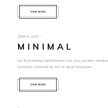
VIEW MORE
June 9, 2017
MINIMAL
Qui te probatus definitionem. Eos eros partem volutpat
nonumes nominati ne, est ne dicat tamquam. ...
VIEW MORE